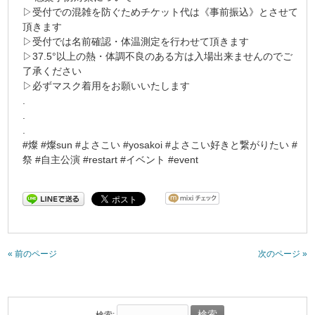
▷受付での混雑を防ぐためチケット代は《事前振込》とさせて
頂きます
▷受付では名前確認・体温測定を行わせて頂きます
▷37.5°以上の熱・体調不良のある方は入場出来ませんのでご
了承ください
▷必ずマスク着用をお願いいたします
.
.
.
#燦 #燦sun #よさこい #yosakoi #よさこい好きと繋がりたい #
祭 #自主公演 #restart #イベント #event
« 前のページ
次のページ »
検索: