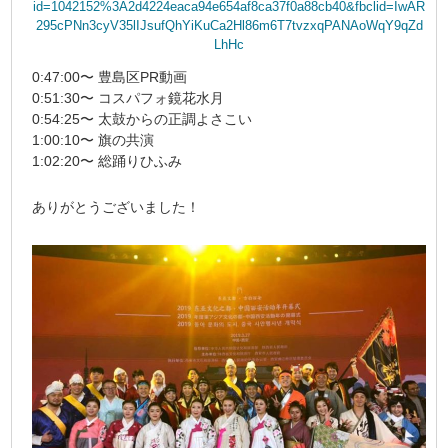
id=1042152%3A2d4224eaca94e654af8ca37f0a88cb40&fbclid=IwAR
295cPNn3cyV35lIJsufQhYiKuCa2Hl86m6T7tvzxqPANAoWqY9qZd
LhHc
0:47:00〜 豊島区PR動画
0:51:30〜 コスパフォ鏡花水月
0:54:25〜 太鼓からの正調よさこい
1:00:10〜 旗の共演
1:02:20〜 総踊りひふみ
ありがとうございました！