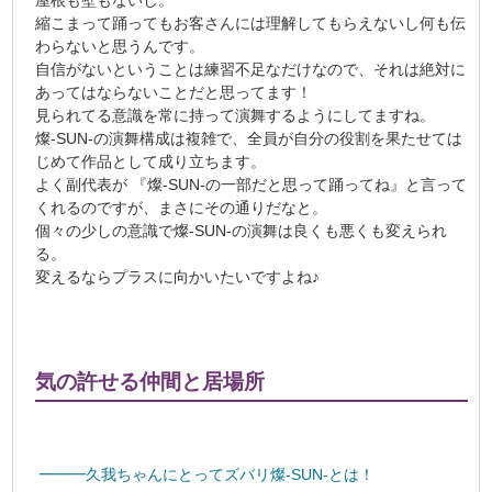
屋根も壁もないし。
縮こまって踊ってもお客さんには理解してもらえないし何も伝
わらないと思うんです。
自信がないということは練習不足なだけなので、それは絶対に
あってはならないことだと思ってます！
見られてる意識を常に持って演舞するようにしてますね。
燦-SUN-の演舞構成は複雑で、全員が自分の役割を果たせては
じめて作品として成り立ちます。
よく副代表が 『燦-SUN-の一部だと思って踊ってね』と言って
くれるのですが、まさにその通りだなと。
個々の少しの意識で燦-SUN-の演舞は良くも悪くも変えられ
る。
変えるならプラスに向かいたいですよね♪
気の許せる仲間と居場所
━━━久我ちゃんにとってズバリ燦-SUN-とは！