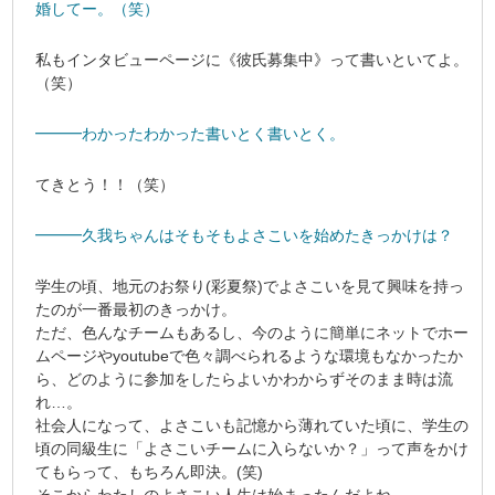
婚してー。（笑）
私もインタビューページに《彼氏募集中》って書いといてよ。
（笑）
━━━わかったわかった書いとく書いとく。
てきとう！！（笑）
━━━久我ちゃんはそもそもよさこいを始めたきっかけは？
学生の頃、地元のお祭り(彩夏祭)でよさこいを見て興味を持っ
たのが一番最初のきっかけ。
ただ、色んなチームもあるし、今のように簡単にネットでホー
ムページやyoutubeで色々調べられるような環境もなかったか
ら、どのように参加をしたらよいかわからずそのまま時は流
れ…。
社会人になって、よさこいも記憶から薄れていた頃に、学生の
頃の同級生に「よさこいチームに入らないか？」って声をかけ
てもらって、もちろん即決。(笑)