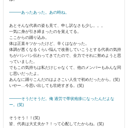
━━━あったあった。あの時ね。
あとそんな代表の姿も見て、申し訳なさも少し。。。
一気に身が引き締まったのを覚えてる。
ここからの踊り込み。
体は正直キツかったけど、辛くはなかった。
体調が悪くなるくらい悩んで改善していこうとする代表の気持
ちがバシバシ伝わってきてたので、全力でそれに努めようと思
っていました。
でもこの気持ちは私だけじゃなくて、他のメンバーもみんな同
じ思いだったよ。
あんなに踊りこんだのはよさこい人生で初めだったから。(笑)
いやー…今思い出しても壮絶すぎる。(笑)
━━━そうだそうだ。俺 過労で帯状疱疹になったんだよな
ー。(笑)
そうそう！！(笑)
皆、代表は大丈夫か？！って心配してたからね。(笑)