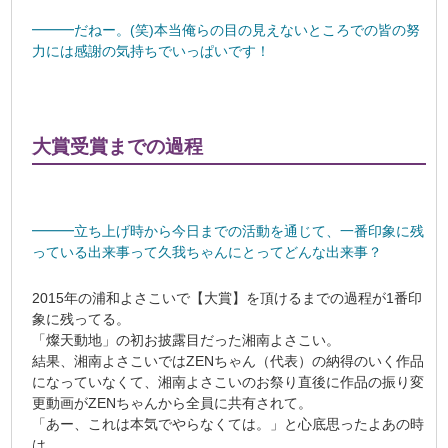
━━━だねー。(笑)本当俺らの目の見えないところでの皆の努
力には感謝の気持ちでいっぱいです！
大賞受賞までの過程
━━━立ち上げ時から今日までの活動を通じて、一番印象に残
っている出来事って久我ちゃんにとってどんな出来事？
2015年の浦和よさこいで【大賞】を頂けるまでの過程が1番印
象に残ってる。
「燦天動地」の初お披露目だった湘南よさこい。
結果、湘南よさこいではZENちゃん（代表）の納得のいく作品
になっていなくて、湘南よさこいのお祭り直後に作品の振り変
更動画がZENちゃんから全員に共有されて。
「あー、これは本気でやらなくては。」と心底思ったよあの時
は。