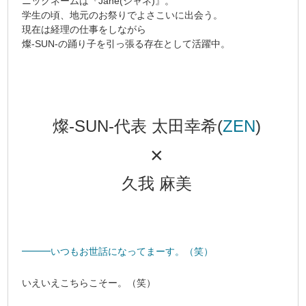
ニックネームは『Jane(ジャネ)』。
学生の頃、地元のお祭りでよさこいに出会う。
現在は経理の仕事をしながら
燦-SUN-の踊り子を
引っ張る存在として活躍中。
燦-SUN-代表 太田幸希(
ZEN
)
×
久我 麻美
━━━いつもお世話になってまーす。（笑）
いえいえこちらこそー。（笑）