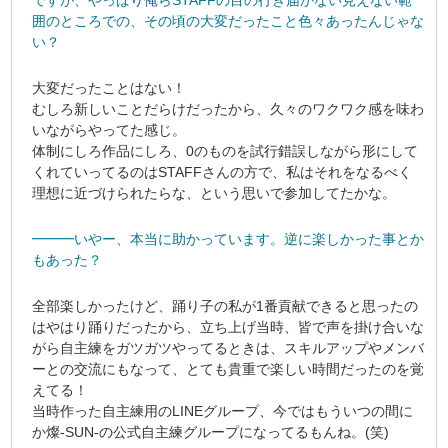
ですが、やっぱり俺らSTAFFの目の行き届かない見えない範
囲のところでの、その頃の大変だったこと色々あったんじゃな
い？
大変だったことはない！
むしろ新しいことだらけだったから、久々のワクワク感を味わ
いながらやってた感じ。
体制にしろ作品にしろ、0のものを試行錯誤しながら形にして
くれていってるのはSTAFFさんの方で、私はそれをなるべく
理想に近づけられたらな、という思いで参加してたかな。
━━━いやー、本当に助かっています。逆に楽しかった事とか
もあった？
全部楽しかったけど、踊り子の私が1番貢献できると思ったの
はやはり踊りだったから、立ち上げ当時、皆で声を掛け合いな
がら自主練をガツガツやってるときは、スキルアップやメンバ
ーとの交流にもなって、とても貴重で楽しい時間だったのを覚
えてる！
当時作った自主練用のLINEグループ、今ではもういつの間に
か燦-SUN-の公式自主練グループになってるもんね。(笑)